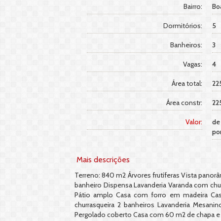
Bairro:
Bo
Dormitórios:
5
Banheiros:
3
Vagas:
4
Área total:
22
Área constr:
22
Valor:
de
po
Mais descrições
Terreno: 840 m2 Árvores frutíferas Vista panorâ
banheiro Dispensa Lavanderia Varanda com chur
Pátio amplo Casa com forro em madeira Casa
churrasqueira 2 banheiros Lavanderia Mesanin
Pergolado coberto Casa com 60 m2 de chapa e r